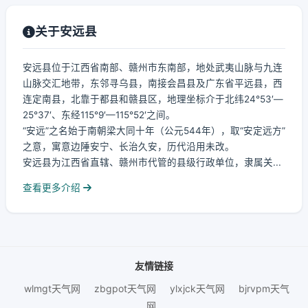
关于安远县
安远县位于江西省南部、赣州市东南部，地处武夷山脉与九连
山脉交汇地带，东邻寻乌县，南接会昌县及广东省平远县，西
连定南县，北靠于都县和赣县区，地理坐标介于北纬24°53′—
25°37′、东经115°9′—115°52′之间。
“安远”之名始于南朝梁大同十年（公元544年），取“安定远方”
之意，寓意边陲安宁、长治久安，历代沿用未改。
安远县为江西省直辖、赣州市代管的县级行政单位，隶属关...
查看更多介绍
友情链接
wlmgt天气网
zbgpot天气网
ylxjck天气网
bjrvpm天气
网