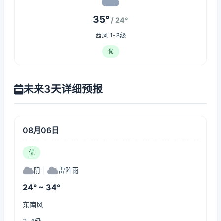
35°
/ 24°
西风 1-3级
优
未来3天详细预报
08月06日
优
阴
|
雷阵雨
24° ~ 34°
东南风