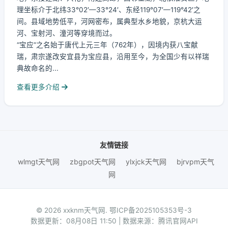
理坐标介于北纬33°02′—33°24′、东经119°07′—119°42′之
间。县域地势低平，河网密布，属典型水乡地貌，京杭大运
河、宝射河、潼河等穿境而过。
“宝应”之名始于唐代上元三年（762年），因境内获八宝献
瑞，肃宗遂改安宜县为宝应县，沿用至今，为全国少有以祥瑞
典故命名的...
查看更多介绍
友情链接
wlmgt天气网
zbgpot天气网
ylxjck天气网
bjrvpm天气
网
© 2026 xxknm天气网.
鄂ICP备2025105353号-3
数据更新：08月08日 11:50 | 数据来源：腾讯官网API