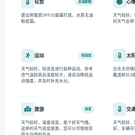
化妆
心
去油防晒
建议用蜜质SPF20面霜打底，水质无油
天气较好，
粉底霜。
的天气会带
运动
太
较适宜
天气较好，较适宜进行各种运动，但考
白天天空晴
虑气温较高且湿度较大，请适当降低运
戴透射比2
动强度，并及时补充水分。
旅游
交
适宜
天气较好，温度适宜，是个好天气哦。
天气较好，
这样的天气适宜旅游，您可以尽情地享
好，车辆可
受大自然的风光。