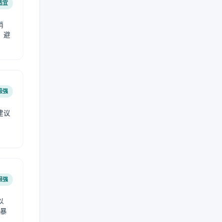
适宜
稍
，避
极强
建议
肤
很强
以
免暴