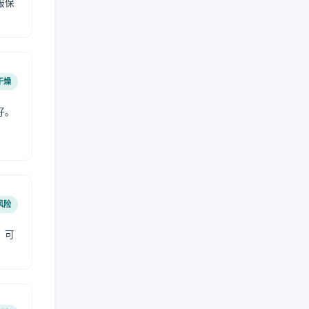
服保
干燥
好。
风险
，可