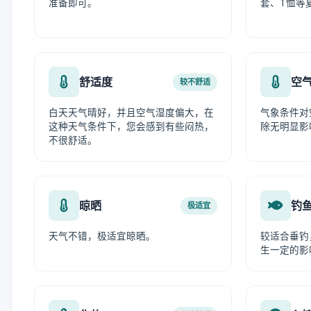
准备即可。
套、T恤等
舒适度
空
较不舒适
白天天气晴好，并且空气湿度偏大，在
气象条件对
这种天气条件下，您会感到有些闷热，
除无明显影
不很舒适。
晾晒
钓
极适宜
天气不错，极适宜晾晒。
较适合垂钓
生一定的影