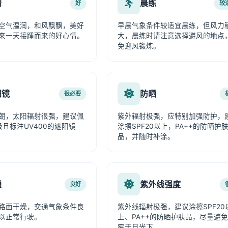
情
晨练
好
较
空气温润，和风飘飘，美好
早晨气象条件较适宜晨练，但风力
来一天接踵而来的好心情。
大，晨练时请注意选择避风的地点
免迎风锻炼。
阳镜
防晒
很必要
朗，太阳辐射很强，建议佩
紫外辐射极强，应特别加强防护，
级且标注UV400的遮阳镜
涂擦SPF20以上，PA++的防晒护
品，并随时补涂。
通
紫外线强度
良好
路面干燥，交通气象条件良
紫外线辐射极强，建议涂擦SPF20
以正常行驶。
上、PA++的防晒护肤品，尽量避
露于日光下。