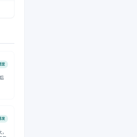
适宜
后
易发
大，