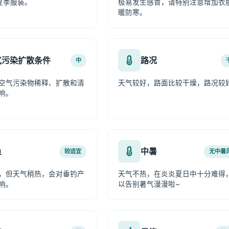
夏季服装。
极易发生感冒，请特别注意增加衣
暖防寒。
气污染扩散条件
路况
中
空气污染物稀释、扩散和清
天气较好，路面比较干燥，路况较
响。
鱼
中暑
较适宜
无中暑
，但天气稍热，会对垂钓产
天气不热，在炎炎夏日中十分难得
响。
以告别暑气漫漫啦~