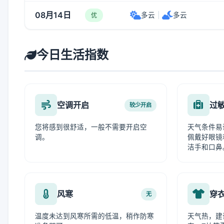
08月14日
多云
|
多云
优
今日生活指数
空调开启
过
较少开启
您将感到很舒适，一般不需要开启空
天气条件易
调。
佩戴好眼镜
洁手和口鼻
风寒
穿
无
温度未达到风寒所需的低温，稍作防寒
天气热，建