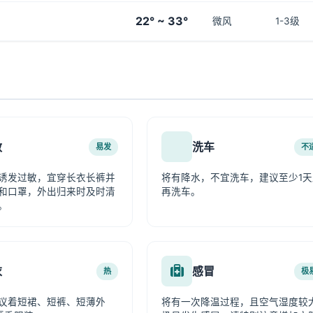
22° ~ 33°
微风
1-3级
敏
洗车
易发
不
诱发过敏，宜穿长衣长裤并
将有降水，不宜洗车，建议至少1天
和口罩，外出归来时及时清
再洗车。
。
衣
感冒
热
极
议着短裙、短裤、短薄外
将有一次降温过程，且空气湿度较