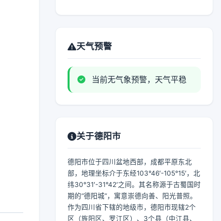
天气预警
当前无气象预警，天气平稳
关于德阳市
德阳市位于四川盆地西部，成都平原东北
部，地理坐标介于东经103°46′-105°15′，北
纬30°31′-31°42′之间。其名称源于古蜀国时
期的“德阳城”，寓意崇德向善、阳光普照。
作为四川省下辖的地级市，德阳市现辖2个
区（旌阳区、罗江区）、3个县（中江县、