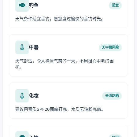
钓鱼
适宜
天气条件适宜垂钓，愿您度过愉快的垂钓时光。
中暑
无中暑风险
天气舒适，令人神清气爽的一天，不用担心中暑的困
扰。
化妆
去油防晒
建议用蜜质SPF20面霜打底，水质无油粉底霜。