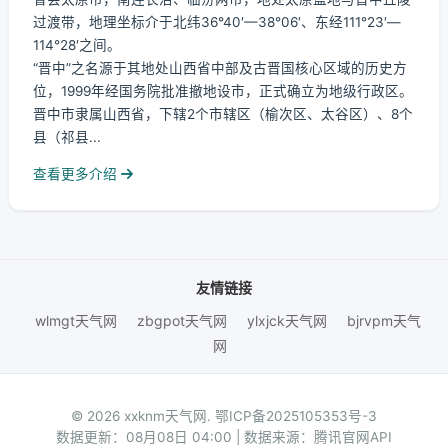
过渡带，地理坐标介于北纬36°40′—38°06′、东经111°23′—
114°28′之间。
“晋中”之名源于其地处山西省中部及古晋国核心区域的历史方
位，1999年经国务院批准撤地设市，正式确立为地级行政区。
晋中市隶属山西省，下辖2个市辖区（榆次区、太谷区）、8个
县（祁县...
查看更多介绍
友情链接
wlmgt天气网
zbgpot天气网
ylxjck天气网
bjrvpm天气
网
© 2026 xxknm天气网.
鄂ICP备2025105353号-3
数据更新：08月08日 04:00 | 数据来源：腾讯官网API