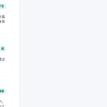
不宜
外晨
身体
弱
建议
。
最弱
护。
2之