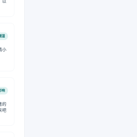
，以
潮湿
请小
影响
暑的
来吧