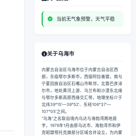
当前无气象预警，天气平稳
关于乌海市
内蒙古自治区乌海市位于内蒙古自治区西
部，东临鄂尔多斯市，西接阿拉善盟，南与
宁夏回族自治区石嘴山市毗邻，北靠巴彦淖
尔市，地处黄河上游、乌兰布和沙漠东北缘
与鄂尔多斯高原西缘交汇带，地理坐标介于
北纬39°15′—39°52′、东经106°37′—
107°05′之间。
“乌海”之名取自境内乌达与海勃湾两地首
字，1976年1月由原乌达市、海勃湾市和伊
克昭盟鄂托克旗部分区域合并设立，为内蒙