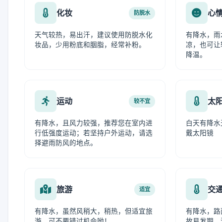
化妆
心
防脱水
天气较热，易出汗，建议使用防脱水化
有降水，雨
妆品，少用粉底和胭脂，经常补粉。
凉，也可让
降温。
运动
太
较不宜
有降水，且风力较强，推荐您在室内进
白天有降水
行低强度运动；若坚持户外运动，请选
戴太阳镜
择避雨防风的地点。
旅游
交
适宜
有降水，虽然风稍大，稍热，但适宜旅
有降水，路
游，可不要错过机会呦！
故易发期，