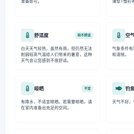
准备即可。
薄型T恤衫
舒适度
空
较不舒适
白天天气较热，虽然有雨，但仍然无法
气象条件有
削弱较高气温给人们带来的暑意，这种
和清除。
天气会让您感到不很舒适。
晾晒
钓
不宜
有降水，不适宜晾晒。若需要晾晒，请
天气不好，
在室内准备出充足的空间。