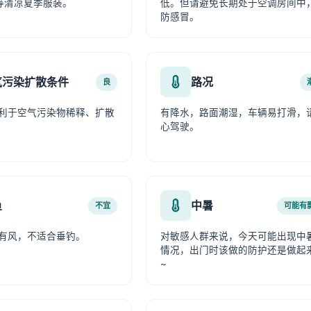
等清凉夏季服装。
低。但请避免长期处于空调房间中
防感冒。
气污染扩散条件
路况
良
利于空气污染物稀释、扩散
有降水，路面潮湿，车辆易打滑，
心驾驶。
鱼
中暑
不宜
可能有
有风，不适合垂钓。
对敏感人群来说，今天可能出现中
情况，出门时该做的防护还是做起
~