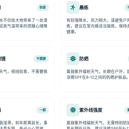
情
晨练
较差
水不仅给大地带来了一丝清
有较强降水，风力稍大，请避免户
较高气温带来的烦躁心绪降
练，建议在室内做适当锻炼，保持
健康。
阳镜
防晒
不需要
天气，视线较差，不需要佩
属弱紫外辐射天气，长期在户外，
涂擦SPF在8-12之间的防晒护肤品
通
紫外线强度
一般
面湿滑，刹车距离延长，事
属弱紫外线辐射天气，无需特别防
注意车距，务必小心驾驶。
若长期在户外，建议涂擦SPF在8-1