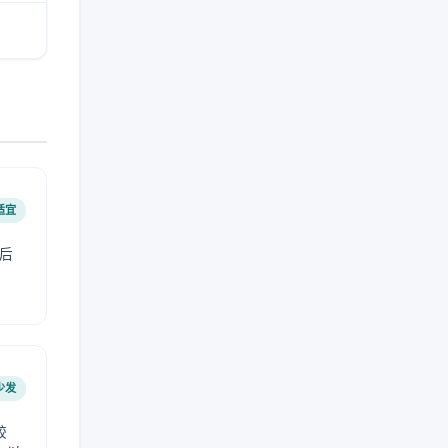
适宜
后
少发
较