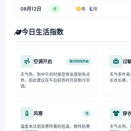
08月12日
晴
|
晴
优
今日生活指数
空调开启
过
部分时间开启
天气热，到中午的时候您将会感到有点
天气条件易
热，因此建议在午后较热时开启制冷空
长衣长裤，
调。
风寒
穿
无
温度未达到风寒所需的低温，稍作防寒
天气炎热，