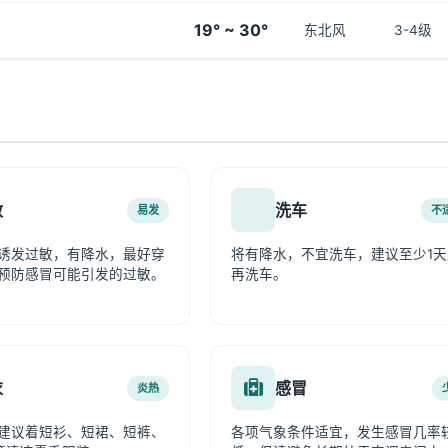
19° ~ 30°
东北风
3-4级
敏
洗车
易发
不
诱发过敏，有降水，最好穿
将有降水，不宜洗车，建议至少1天
预防感冒可能引发的过敏。
再洗车。
衣
感冒
炎热
建议着短衫、短裙、短裤、
各项气象条件适宜，发生感冒几率